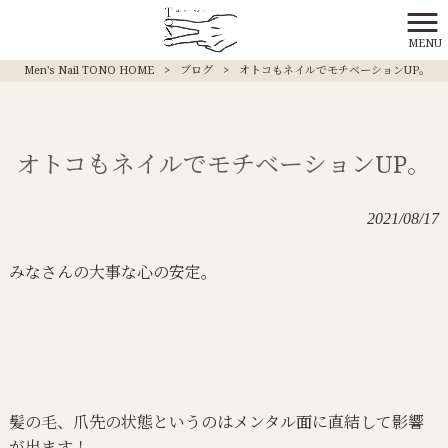
MENU
Men's Nail TONO HOME
>
ブログ
>
オトコもネイルでモチベーションUP。
オトコもネイルでモチベーションUP。
2021/08/17
みなさんの大事な心の安定。
髪の毛、爪先の状態というのはメンタル面に直結して影響
が出ます！