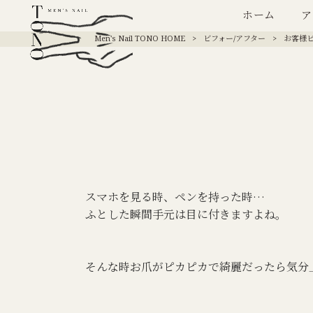
ホーム
ア
Men's Nail TONO HOME
>
ビフォー/アフター
>
お客様
スマホを見る時、ペンを持った時…
ふとした瞬間手元は目に付きますよね。
そんな時お爪がピカピカで綺麗だったら気分